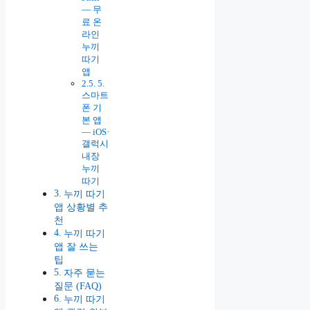
— 무
료 온
라인
누끼
따기
앱
5.
스마트
폰 기
본 앱
— iOS·
갤럭시
내장
누끼
따기
누끼 따기
앱 상황별 추
천
누끼 따기
앱 잘 쓰는
팁
자주 묻는
질문 (FAQ)
누끼 따기