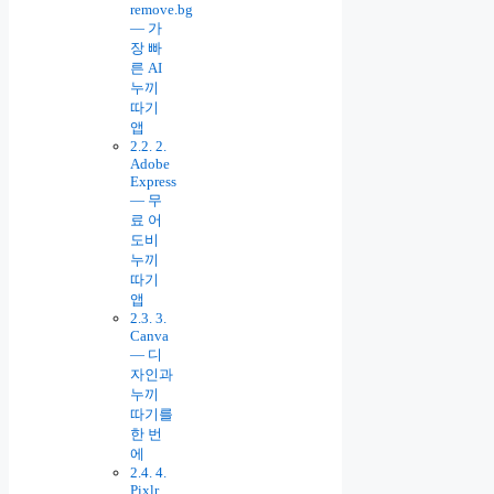
remove.bg
— 가
장 빠
른 AI
누끼
따기
앱
2.
Adobe
Express
— 무
료 어
도비
누끼
따기
앱
3.
Canva
— 디
자인과
누끼
따기를
한 번
에
4.
Pixlr