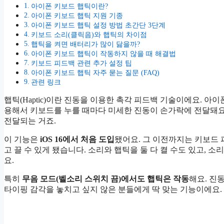
아이폰 키보드 햅틱이란?
아이폰 키보드 햅틱 지원 기종
아이폰 키보드 햅틱 설정 방법 초간단 3단계
키보드 소리(클릭음)와 햅틱의 차이점
햅틱을 켜면 배터리가 많이 닳을까?
아이폰 키보드 햅틱이 작동하지 않을 때 해결법
키보드 피드백 관련 추가 설정 팁
아이폰 키보드 햅틱 자주 묻는 질문 (FAQ)
관련 링크
햅틱(Haptic)이란 진동을 이용한 촉각 피드백 기술이에요. 아이폰에
용해서 키보드를 누를 때마다 미세한 진동이 손가락에 전달돼요
전달되는 거죠.
이 기능은
iOS 16에서 처음 도입
됐어요. 그 이전까지는 키보드 
고 끌 수 있게 됐습니다. 소리와 햅틱을 둘 다 켤 수도 있고, 
요.
특히
무음 모드(벨소리 스위치 끔)에서도 햅틱은 작동
해요. 진
타이핑 감각을 놓치고 싶지 않은 분들에게 딱 맞는 기능이에요.