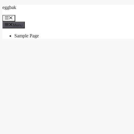
Skip
eggbak
to
content
Menu
Menu
Sample Page