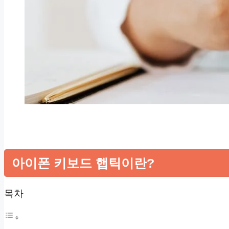
아이폰 키보드 햅틱이란?
목차