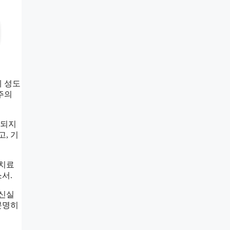
에 성도
주의
헛되지
, 기
 치료
서.
 신실
분명히