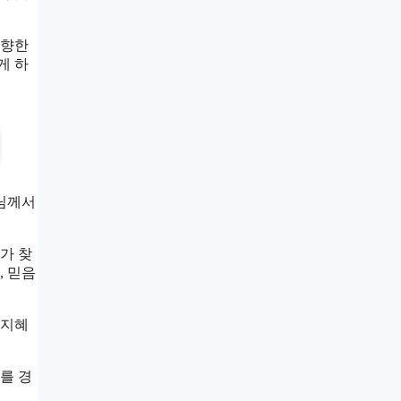
 향한
게 하
주님께서
가 찾
, 믿음
 지혜
를 경