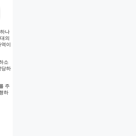
 하나
시대의
사역이
락하소
감당하
를 주
동행하