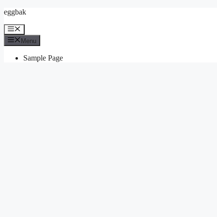
Skip
eggbak
to
content
Menu
Menu
Sample Page