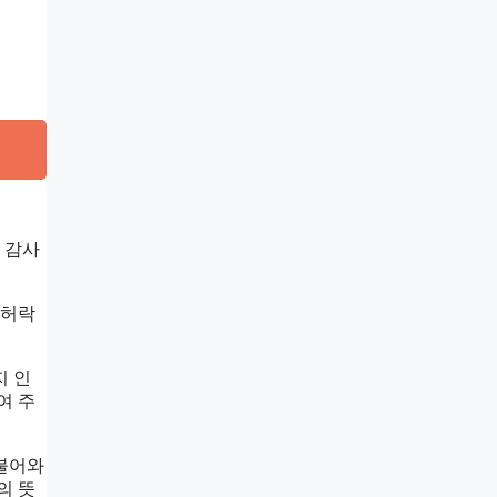
 감사
 허락
지 인
여 주
 불어와
의 뜻