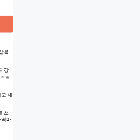
 삶을
도 강
걸음을
시고 새
로 쓰
사역마