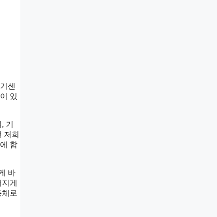
 거센
이 있
, 기
던 저희
에 합
게 바
어지게
동체로