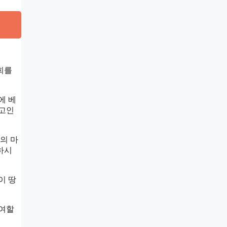
희를
에 베
 고인
의 마
하시
이 땅
참여할