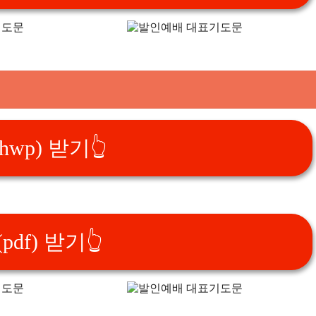
wp) 받기👆️
df) 받기👆️