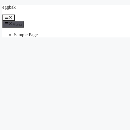
Skip
eggbak
to
content
Menu
Menu
Sample Page