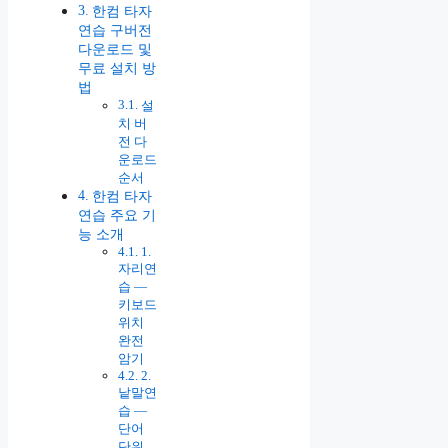
한컴 타자
연습 구버전
다운로드 및
무료 설치 방
법
설
치 버
전 다
운로드
순서
한컴 타자
연습 주요 기
능 소개
1.
자리연
습 —
키보드
위치
완전
암기
2.
낱말연
습 —
단어
단위