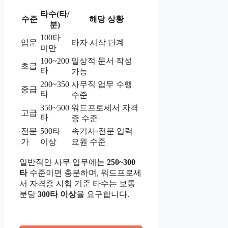
타수(타/
수준
해당 상황
분)
100타
입문
타자 시작 단계
미만
100~200
일상적 문서 작성
초급
타
가능
200~350
사무직 업무 수행
중급
타
수준
350~500
워드프로세서 자격
고급
타
증 수준
전문
500타
속기사·전문 입력
가
이상
요원 수준
일반적인 사무 업무에는
250~300
타
수준이면 충분하며, 워드프로세
서 자격증 시험 기준 타수는 보통
분당
300타 이상
을 요구합니다.