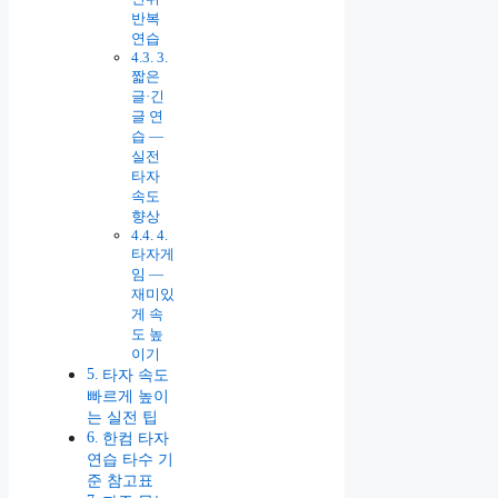
반복
연습
3.
짧은
글·긴
글 연
습 —
실전
타자
속도
향상
4.
타자게
임 —
재미있
게 속
도 높
이기
타자 속도
빠르게 높이
는 실전 팁
한컴 타자
연습 타수 기
준 참고표